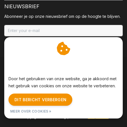
NIEUWSBRIEF
Abonneer je op onze nieuwsbrief om op de hoogte te blijven.
ABONNEER
Wij slaan cookies op om
onze website te verbeteren.
Door het gebruiken van onze website, ga je akkoord met
het gebruik van cookies om onze website te verbeteren.
Algemene voorwaarden
|
Disclaimer
|
Privacy Policy
|
DIT BERICHT VERBERGEN
Sitemap
|
RSS Feed
MEER OVER COOKIES »
© Copyright 2026 - BBQing | Realisatie
InStijl Media