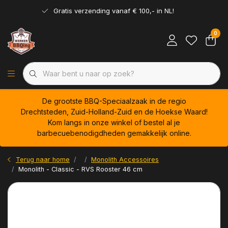
Gratis verzending vanaf € 100,- in NL!
0
De grootste BBQ-Speciaalzaak in de regio
Drechtsteden, Zuid-Holland-Zuid en de Hoekse Waard!
Kom langs in onze winkel of bestel al je
barbecuebenodigdheden gemakkelijk online.
Terug naar home
Monolith Accessoires
Monolith - Classic - RVS Rooster 46 cm