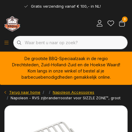
Gratis verzending vanaf € 100,- in NL!
0
De grootste BBQ-Speciaalzaak in de regio
Drechtsteden, Zuid-Holland-Zuid en de Hoekse Waard!
Kom langs in onze winkel of bestel al je
barbecuebenodigdheden gemakkelijk online.
Terug naar home
Napoleon Accessoires
Napoleon - RVS zijbranderrooster voor SIZZLE ZONE™, groot