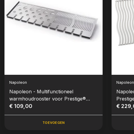
Napoleon
Napoleo
Napoleon - Multifunctioneel
Napoleo
warmhoudrooster voor Prestige®
Prestig
(PRO) 500 & Prestige® PRO 825
€ 109,00
€ 229
TOEVOEGEN