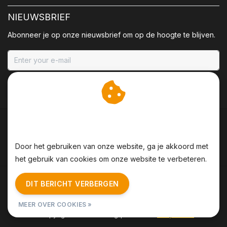
NIEUWSBRIEF
Abonneer je op onze nieuwsbrief om op de hoogte te blijven.
ABONNEER
Wij slaan cookies op om
onze website te verbeteren.
Door het gebruiken van onze website, ga je akkoord met
het gebruik van cookies om onze website te verbeteren.
Algemene voorwaarden
|
Disclaimer
|
Privacy Policy
|
DIT BERICHT VERBERGEN
Sitemap
|
RSS Feed
MEER OVER COOKIES »
© Copyright 2026 - BBQing | Realisatie
InStijl Media