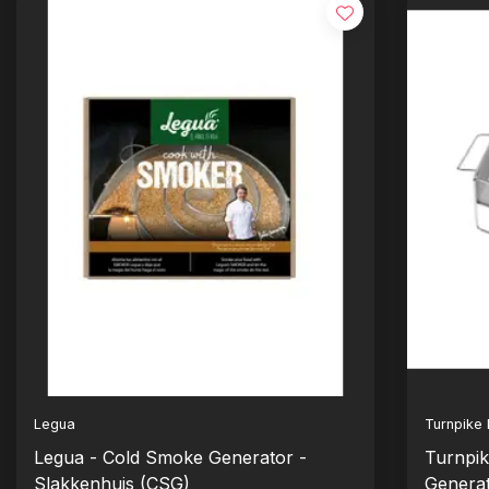
Legua
Turnpike
Legua - Cold Smoke Generator -
Turnpi
Slakkenhuis (CSG)
Generat