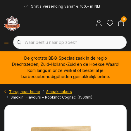
Gratis verzending vanaf € 100,- in NL!
0
De grootste BBQ-Speciaalzaak in de regio
Drechtsteden, Zuid-Holland-Zuid en de Hoekse Waard!
Kom langs in onze winkel of bestel al je
barbecuebenodigdheden gemakkelijk online.
Terug naar home
Smaakmakers
Smokin' Flavours - Rookmot Cognac (1500ml)