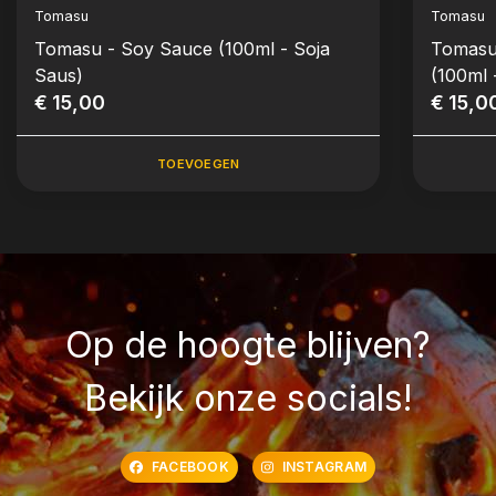
Tomasu
Tomasu
Tomasu - Soy Sauce (100ml - Soja
Tomasu
Saus)
(100ml 
€ 15,00
€ 15,0
TOEVOEGEN
Op de hoogte blijven?
Bekijk onze socials!
FACEBOOK
INSTAGRAM