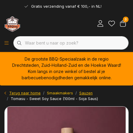
Gratis verzending vanaf € 100,- in NL!
0
De grootste BBQ-Speciaalzaak in de regio
Drechtsteden, Zuid-Holland-Zuid en de Hoekse Waard!
Kom langs in onze winkel of bestel al je
barbecuebenodigdheden gemakkelijk online.
Terug naar home
Smaakmakers
Sauzen
Tomasu - Sweet Soy Sauce (100ml - Soja Saus)