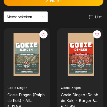
FILTER
Lijst
Goeie Dingen
Goeie Dingen
Goeie Dingen (Ralph
Goeie Dingen (Ralph
de Kok) - All
de Kok) - Burger &
Purpose Rub (125
€ 11,99
Steak Rub (125
€ 11,99