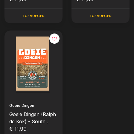
gram)
gram)
TOEVOEGEN
TOEVOEGEN
Goeie Dingen
Goeie Dingen (Ralph
de Kok) - South
American Rub (125
€ 11,99