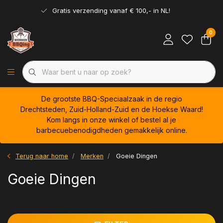
Gratis verzending vanaf € 100,- in NL!
0
De grootste BBQ-Speciaalzaak in de regio
Drechtsteden, Zuid-Holland-Zuid en de Hoekse Waard!
Kom langs in onze winkel of bestel al je
barbecuebenodigdheden gemakkelijk online.
Terug naar home
Merken
Goeie Dingen
Goeie Dingen