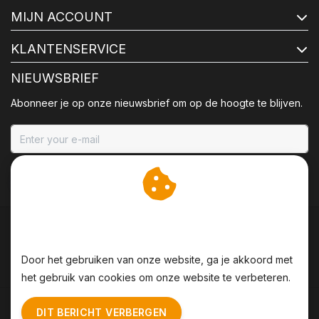
MIJN ACCOUNT
KLANTENSERVICE
NIEUWSBRIEF
Abonneer je op onze nieuwsbrief om op de hoogte te blijven.
ABONNEER
Wij slaan cookies op om
onze website te verbeteren.
Door het gebruiken van onze website, ga je akkoord met
het gebruik van cookies om onze website te verbeteren.
Algemene voorwaarden
|
Disclaimer
|
Privacy Policy
|
DIT BERICHT VERBERGEN