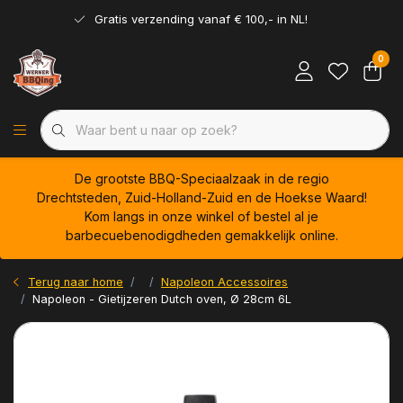
Gratis verzending vanaf € 100,- in NL!
0
De grootste BBQ-Speciaalzaak in de regio
Drechtsteden, Zuid-Holland-Zuid en de Hoekse Waard!
Kom langs in onze winkel of bestel al je
barbecuebenodigdheden gemakkelijk online.
Terug naar home
Napoleon Accessoires
Napoleon - Gietijzeren Dutch oven, Ø 28cm 6L