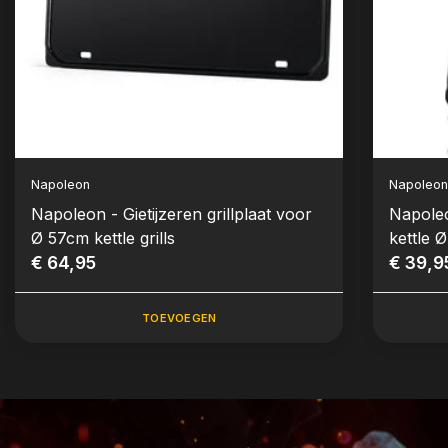
Napoleon
Napoleo
Napoleon - Gietijzeren grillplaat voor
Napole
Ø 57cm kettle grills
kettle
€ 64,95
€ 39,9
TOEVOEGEN