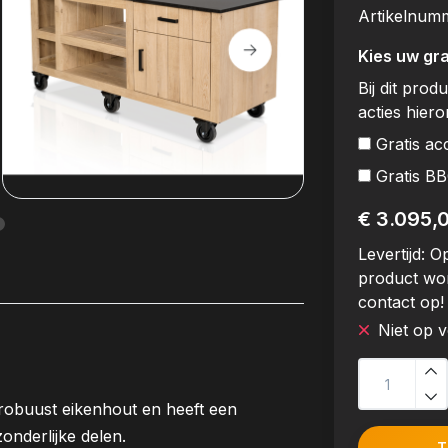
Artikelnum
Kies uw gra
Bij dit prod
acties hier
Gratis ac
Gratis B
€ 3.095,
Levertijd:
Op
product wo
contact op!
Niet op 
 robuust eikenhout en heeft een
onderlijke delen.
T