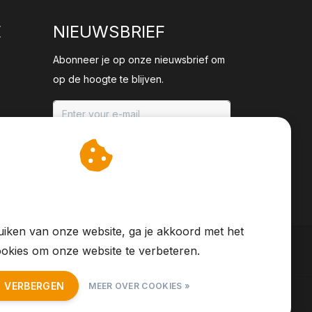
E
NIEUWSBRIEF
Abonneer je op onze nieuwsbrief om
op de hoogte te blijven.
ABONNEER
an cookies op om onze
te verbeteren.
iken van onze website, ga je akkoord met het
okies om onze website te verbeteren.
T VERBERGEN
MEER OVER COOKIES »
S Feed