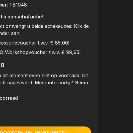
mer:
FB1048
tis aanschafactie!
uct ontvangt u beide actiekeuzes! Klik de
onder aan:
cessoirevoucher t.w.v. € 85,00!
BQ-Workshopvoucher t.w.v. € 99,95!
00
 dit moment even niet op voorraad. Dit
rdt nageleverd. Meer info nodig? Neem
voorraad
OEVOEGEN AAN WINKELWAGEN