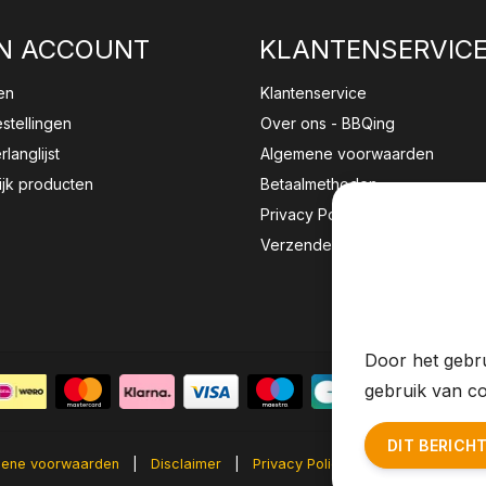
N ACCOUNT
KLANTENSERVIC
en
Klantenservice
estellingen
Over ons - BBQing
rlanglijst
Algemene voorwaarden
ijk producten
Betaalmethoden
Privacy Policy
Verzenden & retourneren
Wij sla
website 
Door het gebru
gebruik van co
DIT BERICH
ene voorwaarden
|
Disclaimer
|
Privacy Policy
|
Sitemap
|
RS