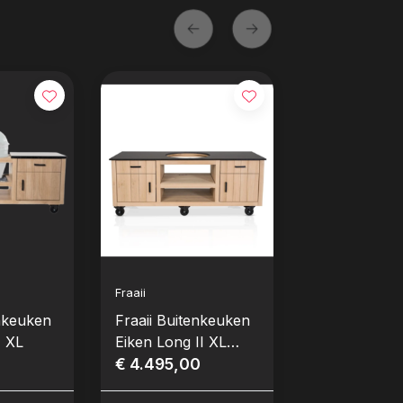
Fraaii
enkeuken
Fraaii Buitenkeuken
I XL
Eiken Long II XL
prijs aanpassen
€ 4.495,00