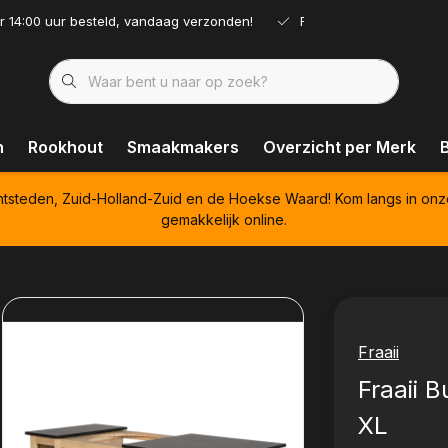
r 14:00 uur besteld, vandaag verzonden!
Ruim assortiment!
n
Rookhout
Smaakmakers
Overzicht per Merk
htsteden, Zuid-Holland-Zuid en de Hoekse Waard! Kom langs in onz
gemakkelijk online.
Fraaii
Fraaii B
XL