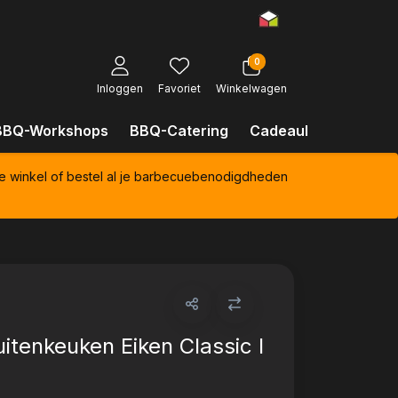
0
Inloggen
Favoriet
Winkelwagen
BBQ-Workshops
BBQ-Catering
Cadeaubonnen
Kl
e winkel of bestel al je barbecuebenodigdheden
uitenkeuken Eiken Classic I