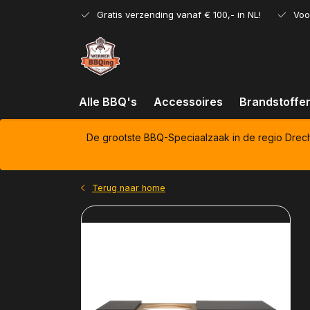
Gratis verzending vanaf € 100,- in NL!
Voo
Alle BBQ's
Accessoires
Brandstoffe
De grootste BBQ-Speciaalzaak in de regio Drec
Terug naar home