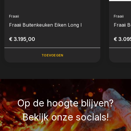
Fraaii
Fraaii
Fraaii Buitenkeuken Eiken Long I
Fraaii 
€ 3.195,00
€ 3.09
TOEVOEGEN
Op de hoogte blijven?
Bekijk onze socials!