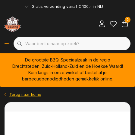
Gratis verzending vanaf € 100,- in NL!
0
De grootste BBQ-Speciaalzaak in de regio
Drechtsteden, Zuid-Holland-Zuid en de Hoekse Waard!
Kom langs in onze winkel of bestel al je
barbecuebenodigdheden gemakkelijk online.
Terug naar home