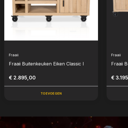
Fraaii
Fraaii
Fraaii Buitenkeuken Eiken Classic I
Fraaii 
€ 2.895,00
€ 3.19
TOEVOEGEN