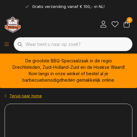
Gratis verzending vanaf € 100,- in NL!
0
De grootste BBQ-Speciaalzaak in de regio
Drechtsteden, Zuid-Holland-Zuid en de Hoekse Waard!
Kom langs in onze winkel of bestel al je
barbecuebenodigdheden gemakkelijk online.
Terug naar home