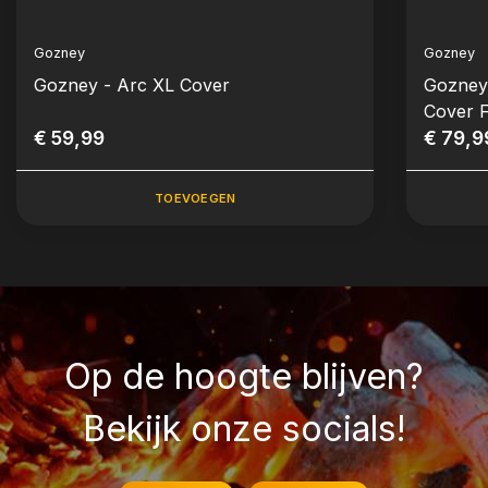
Gozney
Gozney
Gozney - Arc XL Cover
Gozney 
Cover F
€ 59,99
€ 79,9
TOEVOEGEN
Op de hoogte blijven?
Bekijk onze socials!