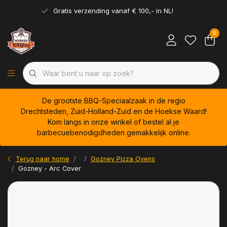
Gratis verzending vanaf € 100,- in NL!
0
De grootste BBQ-Speciaalzaak in de regio
Drechtsteden, Zuid-Holland-Zuid en de Hoekse Waard!
Kom langs in onze winkel of bestel al je
barbecuebenodigdheden gemakkelijk online.
Terug naar home
Gozney Pizza Ovens
Gozney - Arc Cover