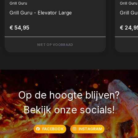
Grill Guru
Grill Guru
Grill Guru - Elevator Large
Grill G
€ 54,95
€ 24,9
NIET OP VOORRAAD
Op de hoogte blijven?
Bekijk onze socials!
FACEBOOK
INSTAGRAM