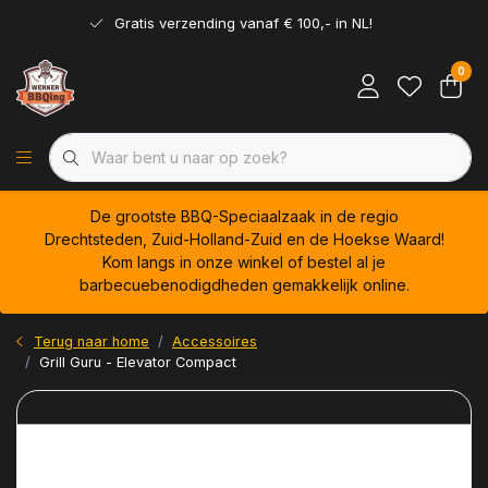
Gratis verzending vanaf € 100,- in NL!
0
De grootste BBQ-Speciaalzaak in de regio
Drechtsteden, Zuid-Holland-Zuid en de Hoekse Waard!
Kom langs in onze winkel of bestel al je
barbecuebenodigdheden gemakkelijk online.
Terug naar home
Accessoires
Grill Guru - Elevator Compact