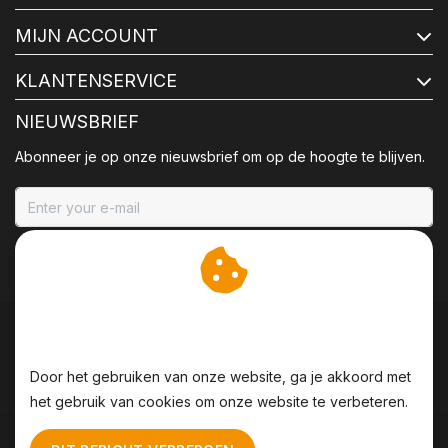
MIJN ACCOUNT
KLANTENSERVICE
NIEUWSBRIEF
Abonneer je op onze nieuwsbrief om op de hoogte te blijven.
ABONNEER
Wij slaan cookies op om
onze website te verbeteren.
Door het gebruiken van onze website, ga je akkoord met
het gebruik van cookies om onze website te verbeteren.
Algemene voorwaarden
|
Disclaimer
|
Privacy Policy
|