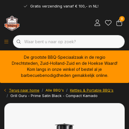
Gratis verzending vanaf € 100,- in NL!
0
De grootste BBQ-Speciaalzaak in de regio
Drechtsteden, Zuid-Holland-Zuid en de Hoekse Waard!
Kom langs in onze winkel of bestel al je
barbecuebenodigdheden gemakkelijk online.
Terug naar home
Alle BBQ's
Kettles & Portable BBQ's
Grill Guru - Prime Satin Black - Compact Kamado