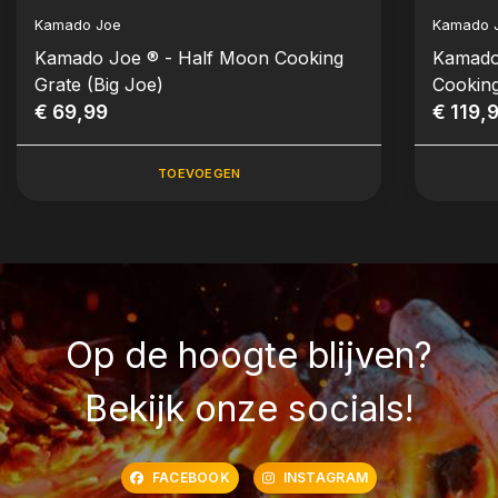
Kamado Joe
Kamado 
Kamado Joe ® - Half Moon Cooking
Kamado
Grate (Big Joe)
Cooking
€ 69,99
€ 119,
TOEVOEGEN
Op de hoogte blijven?
Bekijk onze socials!
FACEBOOK
INSTAGRAM