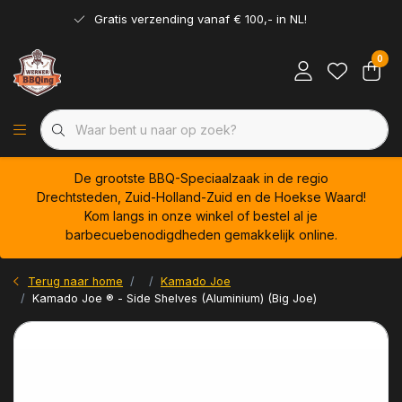
Gratis verzending vanaf € 100,- in NL!
0
De grootste BBQ-Speciaalzaak in de regio
Drechtsteden, Zuid-Holland-Zuid en de Hoekse Waard!
Kom langs in onze winkel of bestel al je
barbecuebenodigdheden gemakkelijk online.
Terug naar home
Kamado Joe
Kamado Joe ® - Side Shelves (Aluminium) (Big Joe)