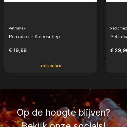
Petromax
Petroma
Petromax - Kolenschep
Petroma
€ 19,99
€ 29,9
TOEVOEGEN
Op de hoogte blijven?
Bekijk onze socials!