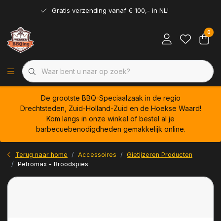
Gratis verzending vanaf € 100,- in NL!
0
De grootste BBQ-Speciaalzaak in de regio
Drechtsteden, Zuid-Holland-Zuid en de Hoekse Waard!
Kom langs in onze winkel of bestel al je
barbecuebenodigdheden gemakkelijk online.
Terug naar home
Accessoires
Gietijzeren Producten
Petromax - Broodspies