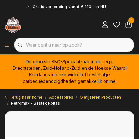
Gratis verzending vanaf € 100,- in NL!
0
De grootste BBQ-Speciaalzaak in de regio
Drechtsteden, Zuid-Holland-Zuid en de Hoekse Waard!
Kom langs in onze winkel of bestel al je
barbecuebenodigdheden gemakkelijk online.
Terug naar home
Accessoires
Gietijzeren Producten
Petromax - Bestek Roltas