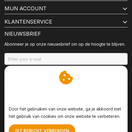
MIJN ACCOUNT
KLANTENSERVICE
NIEUWSBRIEF
Abonneer je op onze nieuwsbrief om op de hoogte te blijven.
ABONNEER
Wij slaan cookies op om
onze website te verbeteren.
Door het gebruiken van onze website, ga je akkoord met
het gebruik van cookies om onze website te verbeteren.
Algemene voorwaarden
|
Disclaimer
|
Privacy Policy
|
DIT BERICHT VERBERGEN