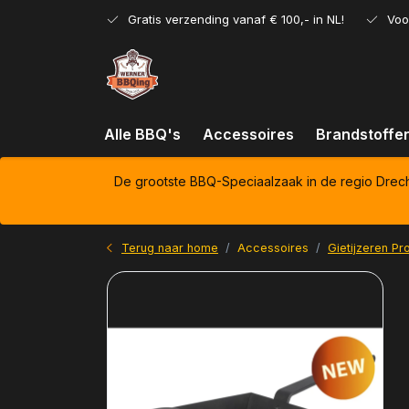
Gratis verzending vanaf € 100,- in NL!
Voo
Alle BBQ's
Accessoires
Brandstoffe
De grootste BBQ-Speciaalzaak in de regio Drec
Terug naar home
Accessoires
Gietijzeren Pr