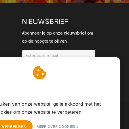
E
NIEUWSBRIEF
Abonneer je op onze nieuwsbrief om
op de hoogte te blijven.
ABONNEER
an cookies op om onze
te verbeteren.
iken van onze website, ga je akkoord met het
okies om onze website te verbeteren.
T VERBERGEN
MEER OVER COOKIES »