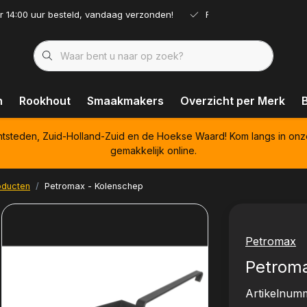
r 14:00 uur besteld, vandaag verzonden!
Ruim assortiment!
n
Rookhout
Smaakmakers
Overzicht per Merk
htsteden, Zuid-Holland-Zuid en de Hoekse Waard! Kom langs in onz
gemakkelijk online.
oducten
Petromax - Kolenschep
Petromax
Petroma
Artikelnum