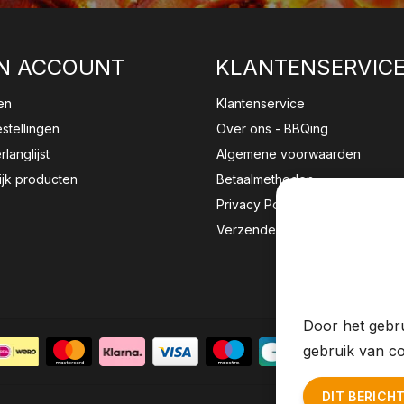
N ACCOUNT
KLANTENSERVIC
en
Klantenservice
estellingen
Over ons - BBQing
rlanglijst
Algemene voorwaarden
ijk producten
Betaalmethoden
Privacy Policy
Verzenden & retourneren
Wij sla
website 
Door het gebru
gebruik van co
DIT BERICH