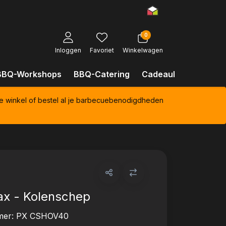
0
Inloggen
Favoriet
Winkelwagen
BBQ-Workshops
BBQ-Catering
Cadeaubonnen
Kl
e winkel of bestel al je barbecuebenodigdheden
x - Kolenschep
mer:
PX CSHOV40