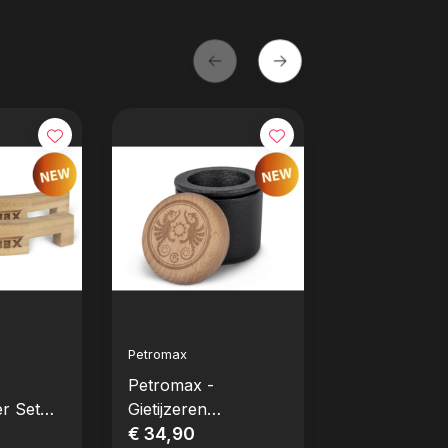
Petromax
Petromax
Petromax -
Petromax - P
r Set
Gietijzeren
RVS 50cm
Handvijzel
€ 34,90
€ 29,90