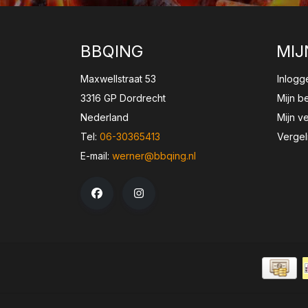
BBQING
MIJ
Maxwellstraat 53
Inlogg
3316 GP Dordrecht
Mijn b
Nederland
Mijn ve
Tel:
06-30365413
Vergel
E-mail:
werner@bbqing.nl