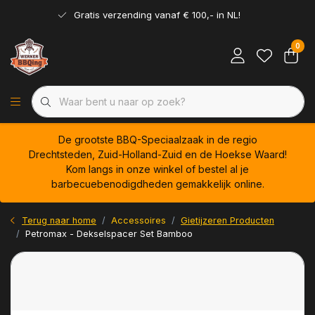
Gratis verzending vanaf € 100,- in NL!
0
De grootste BBQ-Speciaalzaak in de regio
Drechtsteden, Zuid-Holland-Zuid en de Hoekse Waard!
Kom langs in onze winkel of bestel al je
barbecuebenodigdheden gemakkelijk online.
Terug naar home
Accessoires
Gietijzeren Producten
Petromax - Dekselspacer Set Bamboo