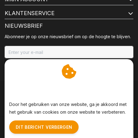
KLANTENSERVICE
NIEUWSBRIEF
Abonneer je op onze nieuwsbrief om op de hoogte te blijven.
ABONNEER
Wij slaan cookies op om
onze website te verbeteren.
Door het gebruiken van onze website, ga je akkoord met
het gebruik van cookies om onze website te verbeteren.
Algemene voorwaarden
|
Disclaimer
|
Privacy Policy
|
DIT BERICHT VERBERGEN
Sitemap
|
RSS Feed