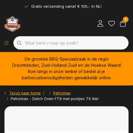
Gratis verzending vanaf € 100,- in NL!
0
De grootste BBQ-Speciaalzaak in de regio
Drechtsteden, Zuid-Holland-Zuid en de Hoekse Waard!
Kom langs in onze winkel of bestel al je
barbecuebenodigdheden gemakkelijk online.
Terug naar home
Petromax
Petromax - Dutch Oven FT9 met pootjes 7.5 liter