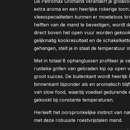
De Petromax Grilmand verandert je grillavon
extra aroma en een heerlijke rokerige toon.
vleesspecialiteiten kunnen er moeiteloos k
helften van de mand te bevestigen, wordt d
direct boven het open vuur worden gekookt
gelijkmatig kookresultaat en de schakelkett
gehangen, stelt je in staat de temperatuur s
Met in totaal 8 ophanglussen profiteer je v
rustieke grillen van gebraden kip op open v
groot succes. De buitenkant wordt heerlijk k
binnenkant bijzonder als en aromatisch blijf
van slow food, waarbij voedsel gedurende 
gekookt bij constante temperaturen.
Herleeft het oorspronkelijke instinct van 
met deze robuuste roestvrijstalen mand.