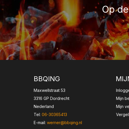
Op de 
BBQING
MIJ
Maxwellstraat 53
Inlogg
3316 GP Dordrecht
Mijn b
Nederland
Mijn ve
Tel:
06-30365413
Vergel
E-mail:
werner@bbqing.nl