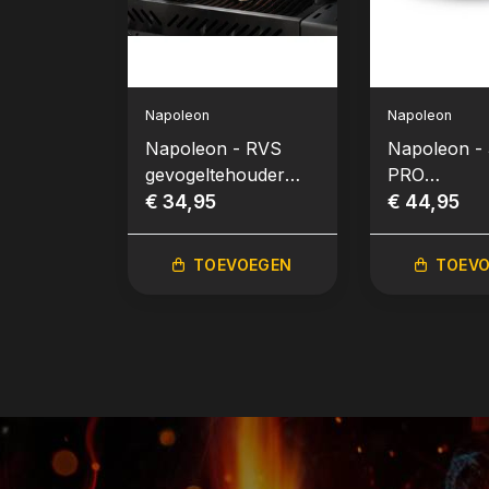
Napoleon
Napoleon
Napoleon - RVS
Napoleon - 3
gevogeltehouder
PRO
met afneembaar
€ 34,95
gevogeltest
€ 44,95
handvat
RVS
TOEVOEGEN
TOEV