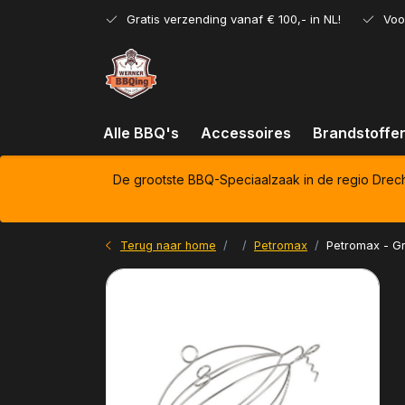
Gratis verzending vanaf € 100,- in NL!
Voo
Alle BBQ's
Accessoires
Brandstoffe
De grootste BBQ-Speciaalzaak in de regio Drec
Terug naar home
Petromax
Petromax - Gr