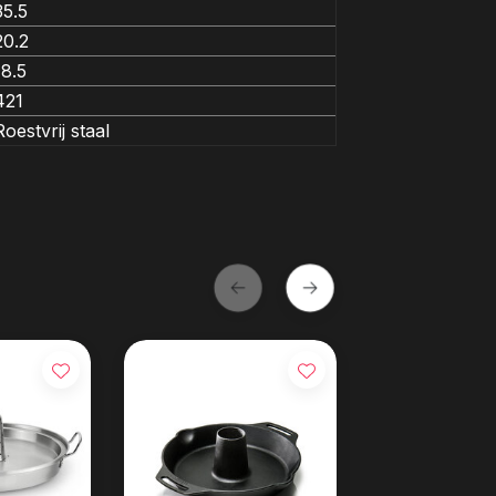
35.5
20.2
18.5
421
Roestvrij staal