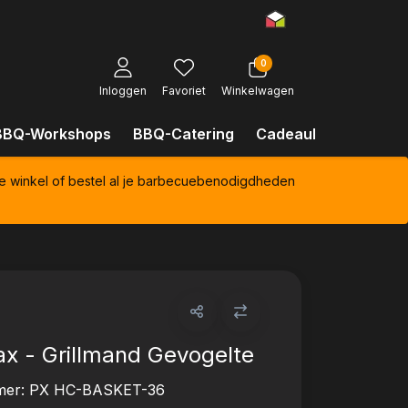
0
Inloggen
Favoriet
Winkelwagen
BBQ-Workshops
BBQ-Catering
Cadeaubonnen
Kl
e winkel of bestel al je barbecuebenodigdheden
x - Grillmand Gevogelte
mer:
PX HC-BASKET-36