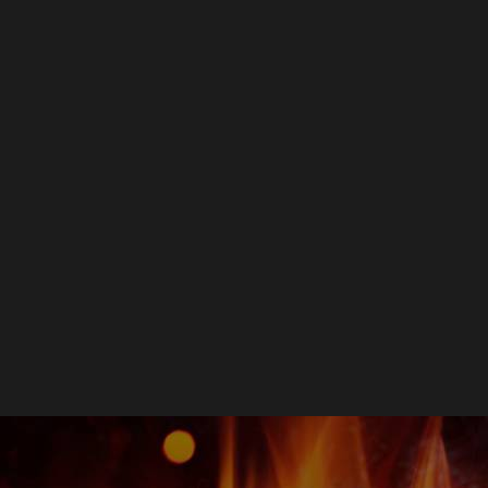
serie
del 85
EGEN