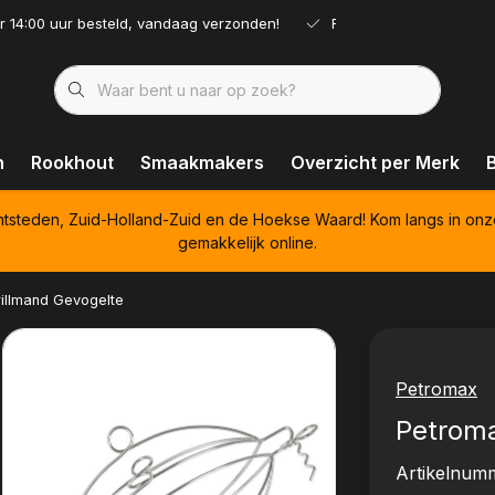
r 14:00 uur besteld, vandaag verzonden!
Ruim assortiment!
n
Rookhout
Smaakmakers
Overzicht per Merk
htsteden, Zuid-Holland-Zuid en de Hoekse Waard! Kom langs in onz
gemakkelijk online.
illmand Gevogelte
Petromax
Petroma
Artikelnum