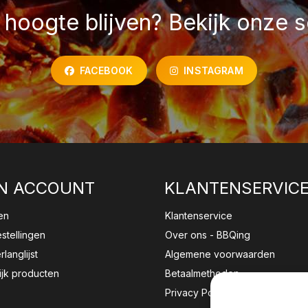
hoogte blijven? Bekijk onze s
FACEBOOK
INSTAGRAM
N ACCOUNT
KLANTENSERVIC
en
Klantenservice
estellingen
Over ons - BBQing
rlanglijst
Algemene voorwaarden
ijk producten
Betaalmethoden
Privacy Policy