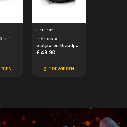
Petromax
OFYR
 in 1
Petromax -
OFYR - Rotis
Gietijzeren Braadpan
Set (voor mo
omer,
Gevogelte 30cm
€ 49,90
en 100)
€ 299,00
OEGEN
TOEVOEGEN
TOEVO