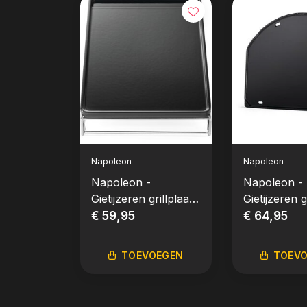
Napoleon
Napoleon
Napoleon -
Napoleon -
Gietijzeren grillplaat
Gietijzeren g
voor de SIZZLE
€ 59,95
voor Ø 57cm
€ 64,95
ZONE™ groot
grills
TOEVOEGEN
TOEV