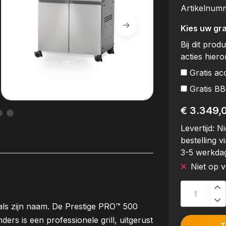
Artikelnum
Kies uw gra
Bij dit prod
acties hier
Gratis ac
Gratis B
€ 3.349,
Levertijd:
Ni
bestelling vi
3-5 werkda
Niet op 
 als zijn naam. De Prestige PRO™ 500
ders is een professionele grill, uitgerust
T