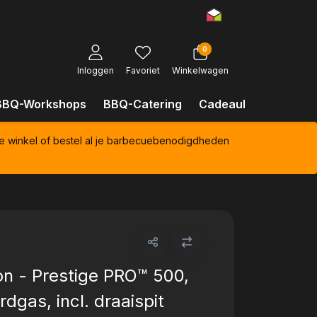
0
Inloggen
Favoriet
Winkelwagen
BBQ-Workshops
BBQ-Catering
Cadeaubonnen
Kl
e winkel of bestel al je barbecuebenodigdheden
n - Prestige PRO™ 500,
dgas, incl. draaispit