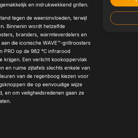
gemakkelijk en indrukwekkend grillen.
and tegen de weersinvloeden, terwijl
n. Binnenin wordt hetzelfde
osters, branders, warmteverdelers en
l aan die iconische WAVE™-grillroosters
 een PRO op de 982 °C infrarood
e krijgen. Een verlicht kookoppervlak
 en ruime zijtafels slechts enkele van
kleuren van de regenboog kiezen voor
sknoppen die op eenvoudige wijze
d, en om veiligheidsredenen gaan ze
aten.