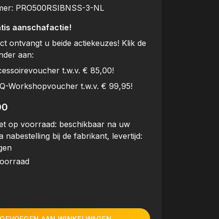
mer:
PRO500RSIBNSS-3-NL
tis aanschafactie!
uct ontvangt u beide actiekeuzes! Klik de
onder aan:
cessoirevoucher t.w.v. € 85,00!
BQ-Workshopvoucher t.w.v. € 99,95!
00
et op voorraad: beschikbaar na uw
a nabestelling bij de fabrikant, levertijd:
gen
voorraad
OEVOEGEN AAN WINKELWAGEN