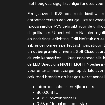
met hoogwaardige, krachtige functies voor 
Een glanzende RVS constructie biedt weerst
chroomaccenten een vleugje luxe toevoege
hoogwaardige RVS gebruikt voor de grillro
de grillkamer. U herkent een Napoleon-gril
en naderingsverlichting. Grill biefstuk als
zijbrander om een perfect schroeipatroon t
en opbergruimte binnenin, Soft Close deuren
de vele kenmerken. U kunt nagenoeg alle 
de LED Spectrum NIGHT LIGHT™-bediening
voor entertainment zorgen op de late avon
ook rood branden als het gas wordt aangel
infrarood achter- en zijbranders
80.000 BTU
4 RVS hoofdbranders
0,58 m² totaal grilloppervlak