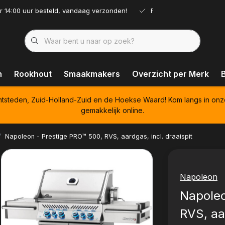
r 14:00 uur besteld, vandaag verzonden!
Ruim assortiment!
n
Rookhout
Smaakmakers
Overzicht per Merk
htsteden, Zuid-Holland-Zuid en de Hoekse Waard! Kom langs in onz
gemakkelijk online.
Napoleon - Prestige PRO™ 500, RVS, aardgas, incl. draaispit
Napoleon
Napoleo
RVS, aar