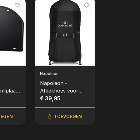
Napoleon
Napoleon
Napoleon -
Napoleon -
rillplaat
Afdekhoes voor
Afdekhoes v
 kettle
houtskool kettle
€ 39,95
houtskool ke
€ 49,95
Ø47cm
Ø57cm
OEGEN
TOEVOEGEN
TOEVO