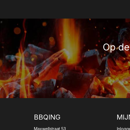
Op de 
BBQING
MIJ
Maxwellstraat 53
Inlogg