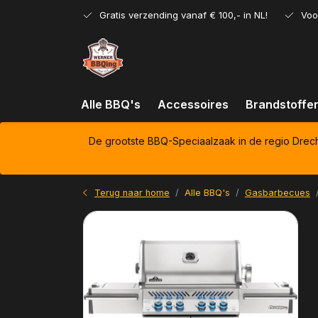
Gratis verzending vanaf € 100,- in NL!
Voo
Alle BBQ's
Accessoires
Brandstoffe
De grootste BBQ-Speciaalzaak in de regio Drec
Terug naar home
Alle BBQ's
Gasbarbecues