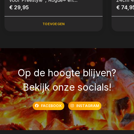
300/500/700-series
€ 29,95
€ 74,9
TOEVOEGEN
Op de hoogte blijven?
Bekijk onze socials!
FACEBOOK
INSTAGRAM