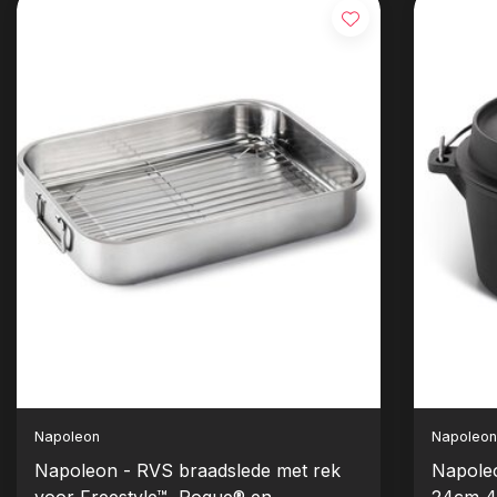
Napoleon
Napoleo
Napoleon - RVS braadslede met rek
Napoleo
voor Freestyle™, Rogue® en
24cm 4