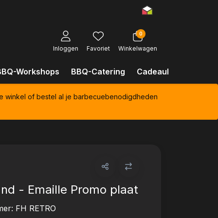
0
Inloggen
Favoriet
Winkelwagen
BBQ-Workshops
BBQ-Catering
Cadeaubonnen
Kl
e winkel of bestel al je barbecuebenodigdheden
nd - Emaille Promo plaat
mer:
FH RETRO