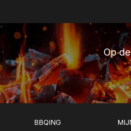
Op de 
BBQING
MIJ