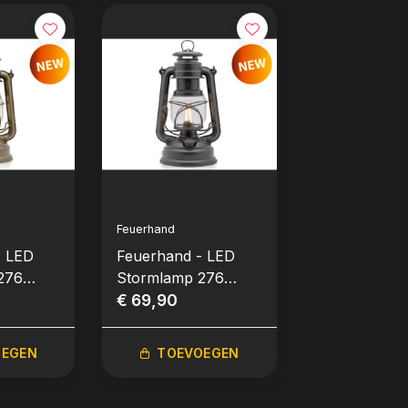
Feuerhand
Feuerhand
- LED
Feuerhand - LED
Feuerhand -
276
Stormlamp 276
Stormlamp 2
Metalic Grijs
€ 69,90
€ 59,90
OEGEN
TOEVOEGEN
TOEVO