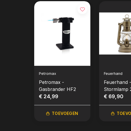
Petromax
Feuerhand
Petromax -
Feuerhand 
Gasbrander HF2
Stormlamp 
€ 24,99
Brons
€ 69,90
TOEVOEGEN
TOEV