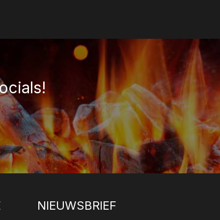
ocials!
E
NIEUWSBRIEF