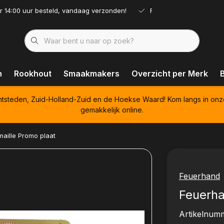
r 14:00 uur besteld, vandaag verzonden!
Ruim assortiment!
n
Rookhout
Smaakmakers
Overzicht per Merk
htsteden, Zuid-Holland-Zuid en de Hoekse Waard! Kom langs in onz
gemakkelijk online.
maille Promo plaat
Feuerhand
Feuerha
Artikelnum