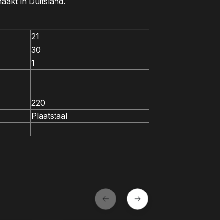
aakt in Duitsland.
21
30
1
220
Plaatstaal