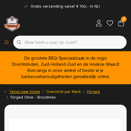
Gratis verzending vanaf € 100,- in NL!
0
De grootste BBQ-Speciaalzaak in de regio
Drechtsteden, Zuid-Holland-Zuid en de Hoekse Waard!
Kom langs in onze winkel of bestel al je
barbecuebenodigdheden gemakkelijk online.
Terug naar home
Overzicht per Merk
Forged
Forged Olive - Broodmes