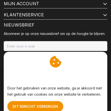
MIJN ACCOUNT
KLANTENSERVICE
NIEUWSBRIEF
Abonneer je op onze nieuwsbrief om op de hoogte te blijven.
ABONNEER
Wij slaan cookies op om
onze website te verbeteren.
Door het gebruiken van onze website, ga je akkoord met
het gebruik van cookies om onze website te verbeteren.
Algemene voorwaarden
|
Disclaimer
|
Privacy Policy
|
DIT BERICHT VERBERGEN