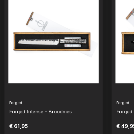
Forged
Forged
Forged Intense - Broodmes
Forged 
€ 61,95
€ 49,9