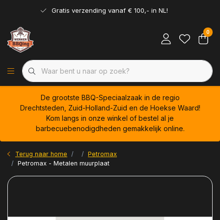
Gratis verzending vanaf € 100,- in NL!
0
De grootste BBQ-Speciaalzaak in de regio
Drechtsteden, Zuid-Holland-Zuid en de Hoekse Waard!
Kom langs in onze winkel of bestel al je
barbecuebenodigdheden gemakkelijk online.
Terug naar home
Petromax
Petromax - Metalen muurplaat