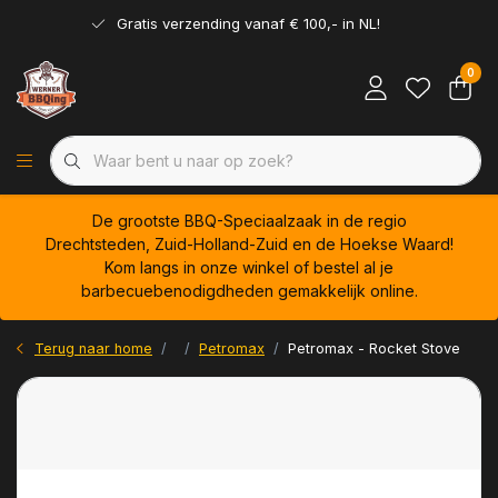
Gratis verzending vanaf € 100,- in NL!
0
De grootste BBQ-Speciaalzaak in de regio
Drechtsteden, Zuid-Holland-Zuid en de Hoekse Waard!
Kom langs in onze winkel of bestel al je
barbecuebenodigdheden gemakkelijk online.
Terug naar home
Petromax
Petromax - Rocket Stove