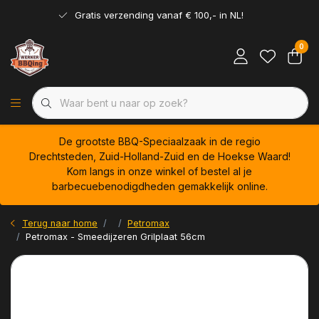
Gratis verzending vanaf € 100,- in NL!
0
De grootste BBQ-Speciaalzaak in de regio
Drechtsteden, Zuid-Holland-Zuid en de Hoekse Waard!
Kom langs in onze winkel of bestel al je
barbecuebenodigdheden gemakkelijk online.
Terug naar home
Petromax
Petromax - Smeedijzeren Grilplaat 56cm