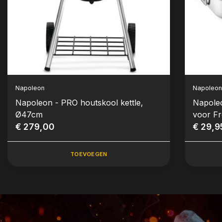
Napoleon
Napoleo
Napoleon - PRO houtskool kettle,
Napoleo
Ø47cm
voor Fr
€ 279,00
300/50
€ 29,9
TOEVOEGEN