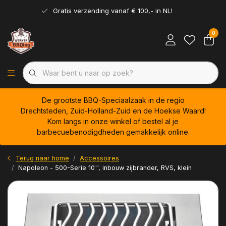
Gratis verzending vanaf € 100,- in NL!
0
De grootste BBQ-Speciaalzaak in de regio
Drechtsteden, Zuid-Holland-Zuid en de Hoekse Waard!
Kom langs in onze winkel of bestel al je
barbecuebenodigdheden gemakkelijk online.
Terug naar home
Accessoires
Napoleon - 500-Serie 10'', inbouw zijbrander, RVS, klein