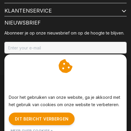
KLANTENSERVICE
NIEUWSBRIEF
Abonneer je op onze nieuwsbrief om op de hoogte te blijven.
ABONNEER
Wij slaan cookies op om
onze website te verbeteren.
Door het gebruiken van onze website, ga je akkoord met
het gebruik van cookies om onze website te verbeteren.
Algemene voorwaarden
|
Disclaimer
|
Privacy Policy
|
DIT BERICHT VERBERGEN
Sitemap
|
RSS Feed
MEER OVER COOKIES »