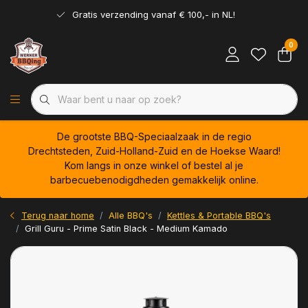
Gratis verzending vanaf € 100,- in NL!
0
De grootste BBQ-Speciaalzaak in de regio
Drechtsteden, Zuid-Holland-Zuid en de Hoekse Waard!
Kom langs in onze winkel of bestel al je
barbecuebenodigdheden gemakkelijk online.
Terug naar home
Alle BBQ's
Kettles & Portable BBQ's
Grill Guru - Prime Satin Black - Medium Kamado