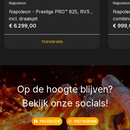
Napoleon
Napoleo
Napoleon - Prestige PRO™ 825, RVS ,
Napoleo
incl. draaispit
combina
€ 6.299,00
€ 999
TOEVOEGEN
Op de hoogte blijven?
Bekijk onze socials!
FACEBOOK
INSTAGRAM