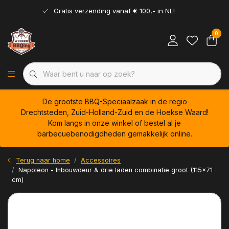
Gratis verzending vanaf € 100,- in NL!
0
De grootste BBQ-Speciaalzaak in de regio
Drechtsteden, Zuid-Holland-Zuid en de Hoekse Waard!
Kom langs in onze winkel of bestel al je
barbecuebenodigdheden gemakkelijk online.
Terug naar home
Accessoires
Napoleon - Inbouwdeur & drie laden combinatie groot (115x71
cm)