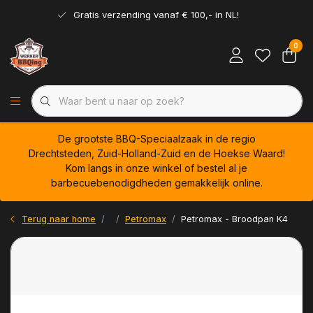
Gratis verzending vanaf € 100,- in NL!
0
De grootste BBQ-Speciaalzaak in de regio
Drechtsteden, Zuid-Holland-Zuid en de Hoekse Waard!
Kom langs in onze winkel of bestel al je
barbecuebenodigdheden gemakkelijk online.
Terug naar home
Petromax
Petromax - Broodpan K4