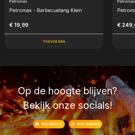
Petromax
Petroma
Petromax - Barbecuetang Klein
Petrom
€ 19,99
€ 249
TOEVOEGEN
Op de hoogte blijven?
Bekijk onze socials!
FACEBOOK
INSTAGRAM