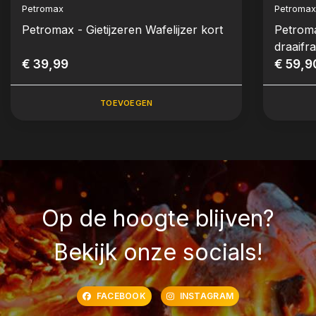
Petromax
Petroma
Petromax - Gietijzeren Wafelijzer kort
Petroma
draaifr
€ 39,99
€ 59,9
TOEVOEGEN
Op de hoogte blijven?
Bekijk onze socials!
FACEBOOK
INSTAGRAM