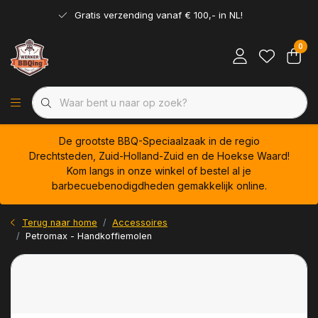
Gratis verzending vanaf € 100,- in NL!
0
De grootste BBQ-Speciaalzaak in de regio
Drechtsteden, Zuid-Holland-Zuid en de Hoekse Waard!
Kom langs in onze winkel of bestel al je
barbecuebenodigdheden gemakkelijk online.
Terug naar home
Accessoires
Petromax - Handkoffiemolen